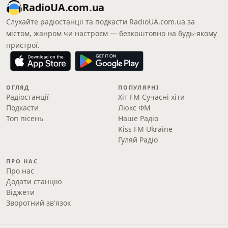
RadioUA.com.ua
Слухайте радіостанції та подкасти RadioUA.com.ua за
містом, жанром чи настроєм — безкоштовно на будь-якому
пристрої.
ОГЛЯД
ПОПУЛЯРНІ
Радіостанції
Хіт FM Сучасні хіти
Подкасти
Люкс ФМ
Топ пісень
Наше Радіо
Kiss FM Ukraine
Гуляй Радіо
ПРО НАС
Про нас
Додати станцію
Віджети
Зворотний зв'язок