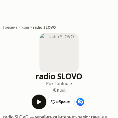
Головна
Київ
radio SLOVO
radio SLOVO
Рок
Поп
Indie
Київ
Обране
radio SLOVO — українська інтернет-радіостанція з