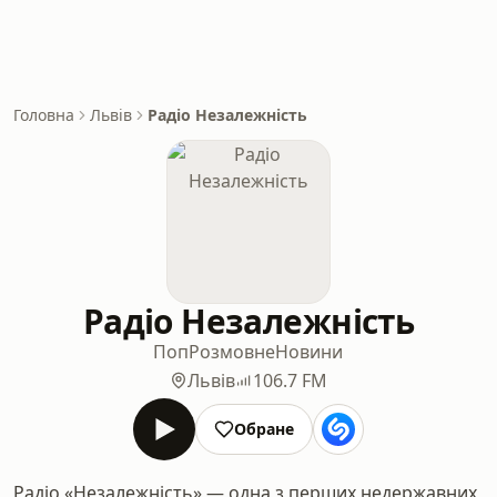
Головна
Львів
Радіо Незалежність
Радіо Незалежність
Поп
Розмовне
Новини
Львів
106.7 FM
Обране
Радіо «Незалежність» — одна з перших недержавних