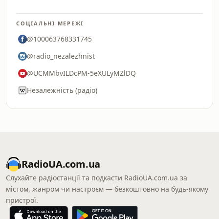
СОЦІАЛЬНІ МЕРЕЖІ
@100063768331745
@radio_nezalezhnist
@UCMMbvILDcPM-5eXULyMZlDQ
Незалежність (радіо)
RadioUA.com.ua
Слухайте радіостанції та подкасти RadioUA.com.ua за
містом, жанром чи настроєм — безкоштовно на будь-якому
пристрої.