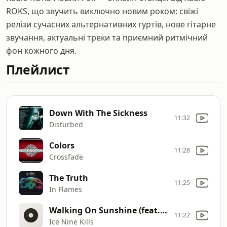
ROKS, що звучить виключно новим роком: свіжі
релізи сучасних альтернативних гуртів, нове гітарне
звучання, актуальні треки та приємний ритмічний
фон кожного дня.
Плейлист
Down With The Sickness
11:32
Disturbed
Colors
11:28
Crossfade
The Truth
11:25
In Flames
Walking On Sunshine (feat. Reel Big Fish)
11:22
Ice Nine Kills