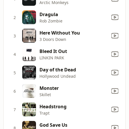
Arctic Monkeys
Dragula
2
Rob Zombie
Here Without You
3
3 Doors Down
Bleed It Out
4
LINKIN PARK
Day of the Dead
5
Hollywood Undead
Monster
6
Skillet
Headstrong
7
Trapt
God Save Us
8