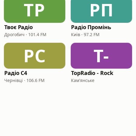
ТР
РП
Твоє Радіо
Радіо Промінь
Дрогобич · 101.4 FM
Київ · 97.2 FM
РC
T-
Радіо C4
TopRadio - Rock
Чернівці · 106.6 FM
Кам'янське