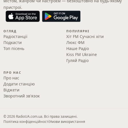
містом, жанром чи настроєм — безкоштовно на будь-якому
пристрої.
ОГЛЯД
ПОПУЛЯРНІ
Радіостанції
Хіт FM Сучасні хіти
Подкасти
Люкс ФМ
Топ пісень
Наше Радіо
Kiss FM Ukraine
Гуляй Радіо
ПРО НАС
Про нас
Додати станцію
Віджети
Зворотний зв'язок
© 2026 RadioUA.com.ua. Всі права захищені.
Політика конфіденційності
Умови використання