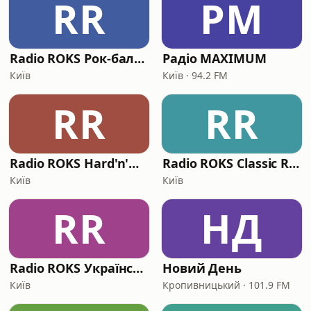
RR
РM
Radio ROKS Рок-балади
Радіо MAXIMUM
Київ
Київ · 94.2 FM
RR
RR
Radio ROKS Hard'n'Heavy
Radio ROKS Classic Rock
Київ
Київ
RR
НД
Radio ROKS Український Рок
Новий День
Київ
Кропивницький · 101.9 FM