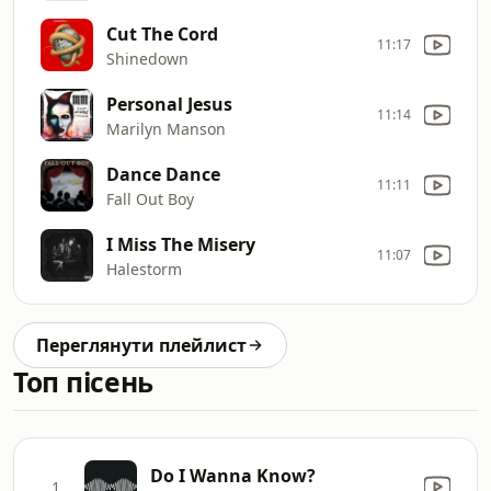
Cut The Cord
11:17
Shinedown
Personal Jesus
11:14
Marilyn Manson
Dance Dance
11:11
Fall Out Boy
I Miss The Misery
11:07
Halestorm
Переглянути плейлист
Топ пісень
Do I Wanna Know?
1