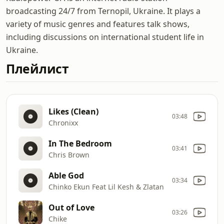
broadcasting 24/7 from Ternopil, Ukraine. It plays a
variety of music genres and features talk shows,
including discussions on international student life in
Ukraine.
Плейлист
Likes (Clean)
03:48
Chronixx
In The Bedroom
03:41
Chris Brown
Able God
03:34
Chinko Ekun Feat Lil Kesh & Zlatan
Out of Love
03:26
Chike