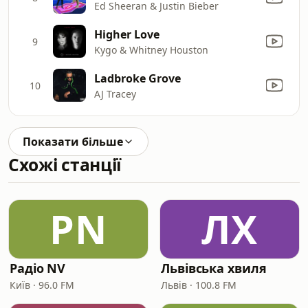
Ed Sheeran & Justin Bieber
Higher Love
9
Kygo & Whitney Houston
Ladbroke Grove
10
AJ Tracey
Показати більше
Схожі станції
РN
ЛХ
Радіо NV
Львівська хвиля
Київ · 96.0 FM
Львів · 100.8 FM