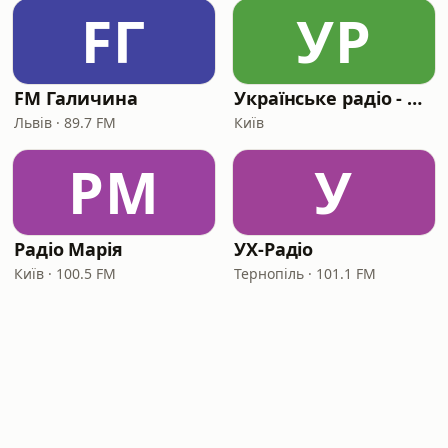
FГ
УР
FM Галичина
Українське радіо - Крим
Львів · 89.7 FM
Київ
РМ
У
Радіо Марія
УХ-Радіо
Київ · 100.5 FM
Тернопіль · 101.1 FM