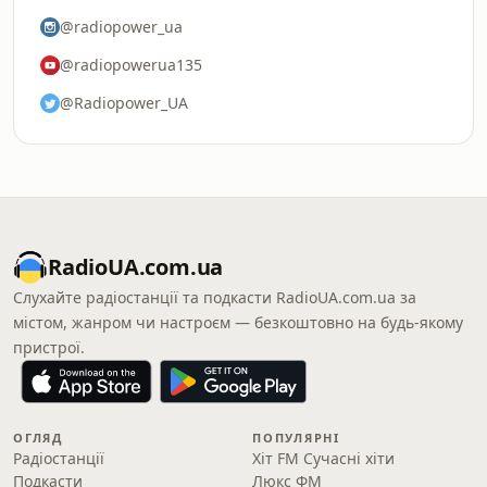
@radiopower_ua
@radiopowerua135
@Radiopower_UA
RadioUA.com.ua
Слухайте радіостанції та подкасти RadioUA.com.ua за
містом, жанром чи настроєм — безкоштовно на будь-якому
пристрої.
ОГЛЯД
ПОПУЛЯРНІ
Радіостанції
Хіт FM Сучасні хіти
Подкасти
Люкс ФМ