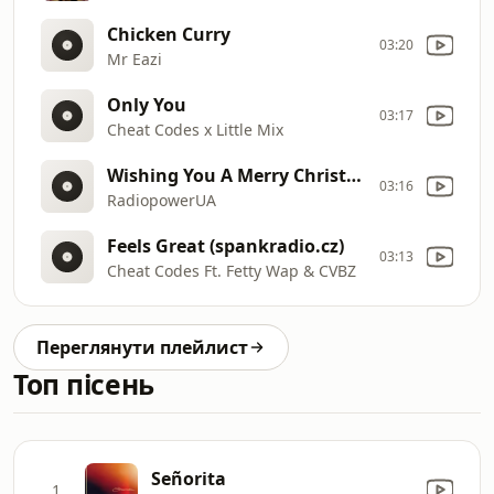
Chicken Curry
03:20
Mr Eazi
Only You
03:17
Cheat Codes x Little Mix
Wishing You A Merry Christmass
03:16
RadiopowerUA
Feels Great (spankradio.cz)
03:13
Cheat Codes Ft. Fetty Wap & CVBZ
Переглянути плейлист
Топ пісень
Señorita
1