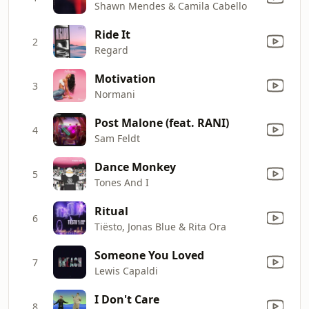
Shawn Mendes & Camila Cabello
Ride It
2
Regard
Motivation
3
Normani
Post Malone (feat. RANI)
4
Sam Feldt
Dance Monkey
5
Tones And I
Ritual
6
Tiësto, Jonas Blue & Rita Ora
Someone You Loved
7
Lewis Capaldi
I Don't Care
8