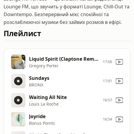
Lounge FM, що звучить у форматі Lounge, Chill-Out та
Downtempo. Безперервний мікс спокійної та
розслаблюючої музики без зайвих розмов в ефірі.
Плейлист
Liquid Spirit (Claptone Remix)
17:06
Gregory Porter
Sundays
17:01
BRONX
Waiting All Nite
16:57
Louis La Roche
Joyride
16:54
Bonus Points