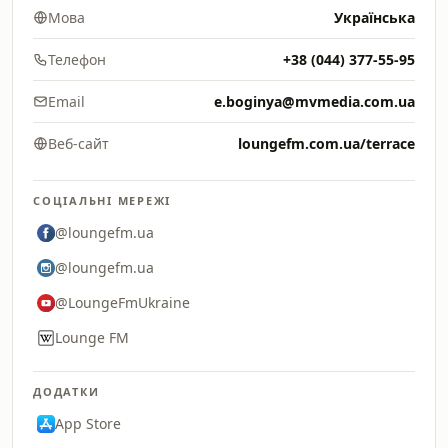
Мова
Українська
Телефон
+38 (044) 377-55-95
Email
e.boginya@mvmedia.com.ua
Веб-сайт
loungefm.com.ua/terrace
СОЦІАЛЬНІ МЕРЕЖІ
@loungefm.ua
@loungefm.ua
@LoungeFmUkraine
Lounge FM
ДОДАТКИ
App Store