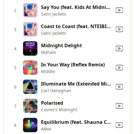
Say You (feat. Kids At Midnight)
2
Satin Jackets
Coast to Coast (feat. NTEIBINT)
3
Satin Jackets
Midnight Delight
4
Mahalo
In Your Way (Reflex Remix)
5
Middle
Illuminate Me (Extended Mix) [feat. Beth]
6
Carl Hanaghan
Polarised
7
Cosmo's Midnight
Equilibrium (feat. Shauna Cardwell) [Kly Remix]
8
Akkai