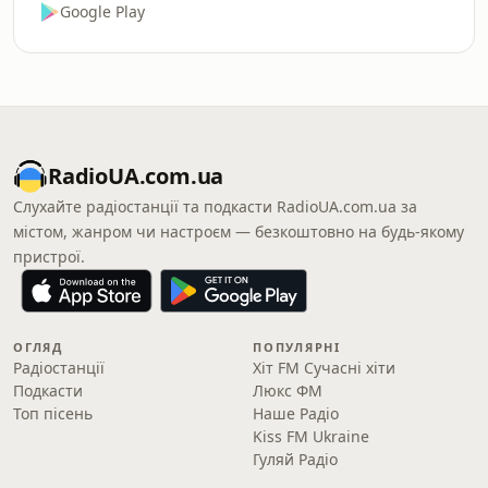
Google Play
RadioUA.com.ua
Слухайте радіостанції та подкасти RadioUA.com.ua за
містом, жанром чи настроєм — безкоштовно на будь-якому
пристрої.
ОГЛЯД
ПОПУЛЯРНІ
Радіостанції
Хіт FM Сучасні хіти
Подкасти
Люкс ФМ
Топ пісень
Наше Радіо
Kiss FM Ukraine
Гуляй Радіо