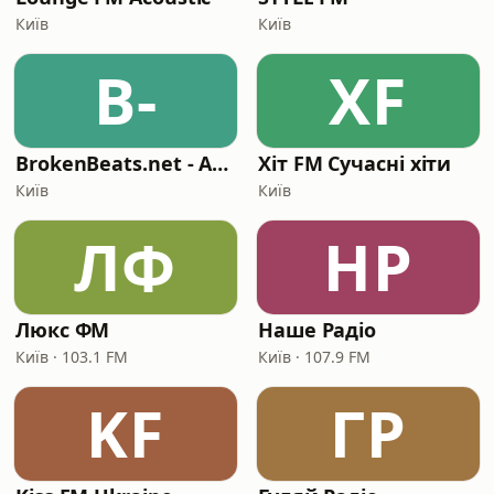
Київ
Київ
B-
ХF
BrokenBeats.net - Atmospheric dnb s0urce
Хіт FM Сучасні хіти
Київ
Київ
ЛФ
НР
Люкс ФМ
Наше Радіо
Київ · 103.1 FM
Київ · 107.9 FM
KF
ГР