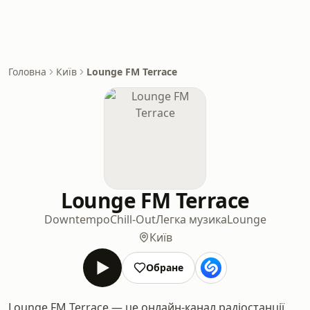
Головна
Київ
Lounge FM Terrace
Lounge FM Terrace
Downtempo
Chill-Out
Легка музика
Lounge
Київ
Обране
Lounge FM Terrace — це онлайн-канал радіостанції