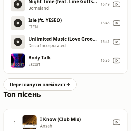
Night Time (feat. Line Gottsche)
16:49
Borneland
Isle (ft. YESEO)
16:45
CIEN
Unlimited Music (Love Groove Dance Dub Mix)
16:41
Disco Incorporated
Body Talk
16:36
Escort
Переглянути плейлист
Топ пісень
I Know (Club Mix)
1
Ansah