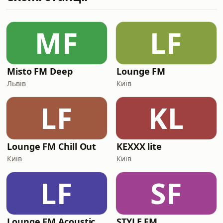
MF
LF
Misto FM Deep
Lounge FM
Львів
Київ
LF
KL
Lounge FM Chill Out
KEXXX lite
Київ
Київ
LF
SF
Lounge FM Acoustic
STYLE FM