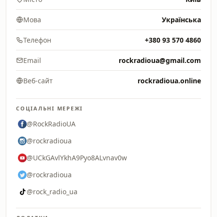
Мова
Українська
Телефон
+380 93 570 4860
Email
rockradioua@gmail.com
Веб-сайт
rockradioua.online
СОЦІАЛЬНІ МЕРЕЖІ
@RockRadioUA
@rockradioua
@UCkGAvlYkhA9Pyo8ALvnav0w
@rockradioua
@rock_radio_ua