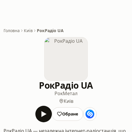
Головна
Київ
РокРадіо UA
РокРадіо UA
Рок
Метал
Київ
Обране
РокРадіо UA — незалежна інтернет-радіостанція, що