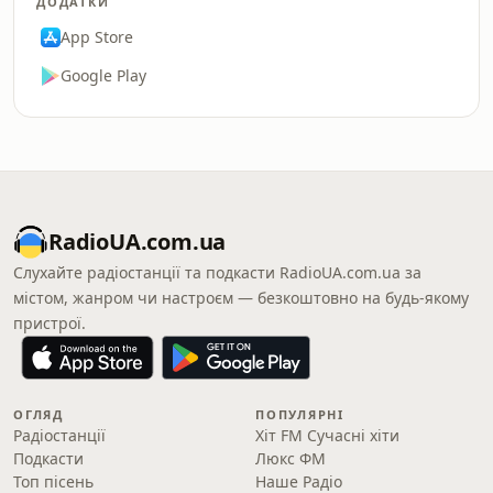
ДОДАТКИ
App Store
Google Play
RadioUA.com.ua
Слухайте радіостанції та подкасти RadioUA.com.ua за
містом, жанром чи настроєм — безкоштовно на будь-якому
пристрої.
ОГЛЯД
ПОПУЛЯРНІ
Радіостанції
Хіт FM Сучасні хіти
Подкасти
Люкс ФМ
Топ пісень
Наше Радіо