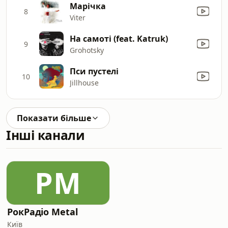
Марічка
8
Viter
На самотi (feat. Katruk)
9
Grohotsky
Пси пустелі
10
Jillhouse
Показати більше
Інші канали
РM
РокРадіо Metal
Київ