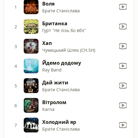
Воля
1
Брати Станіслава
Британка
2
Гурт "Не лізь бо вб'є"
Хап
3
Чумацький Шлях (CH.SH)
Йдемо додому
4
Ray Band
Дай жити
5
Брати Станіслава
Вітролом
6
Karna
Холодний яр
7
Брати Станіслава