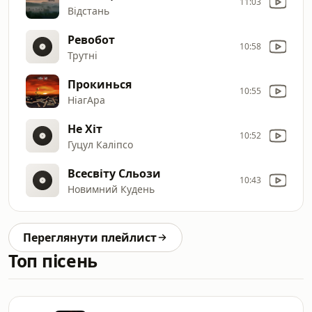
11:03
Відстань
Ревобот
10:58
Трутні
Прокинься
10:55
НіагАра
Не Хіт
10:52
Гуцул Каліпсо
Всесвіту Сльози
10:43
Новимний Кудень
Переглянути плейлист
Топ пісень